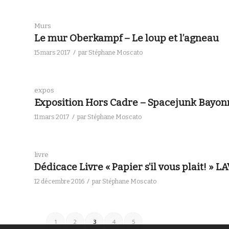
Murs
Le mur Oberkampf – Le loup et l’agneau
/
15 mars 2017
par
Stéphane Moscato
expos
Exposition Hors Cadre – Spacejunk Bayonn
/
11 mars 2017
par
Stéphane Moscato
livre
Dédicace Livre « Papier s’il vous plait! »
/
12 décembre 2016
par
Stéphane Moscato
1
2
3
4
5