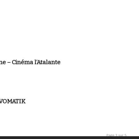
e – Cinéma l’Atalante
 LAVOMATIK
Page 3 sur 5