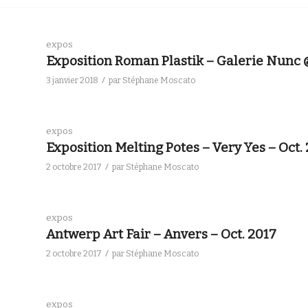
expos
Exposition Roman Plastik – Galerie Nunc @ 
/
3 janvier 2018
par
Stéphane Moscato
expos
Exposition Melting Potes – Very Yes – Oct.
/
2 octobre 2017
par
Stéphane Moscato
expos
Antwerp Art Fair – Anvers – Oct. 2017
/
2 octobre 2017
par
Stéphane Moscato
expos