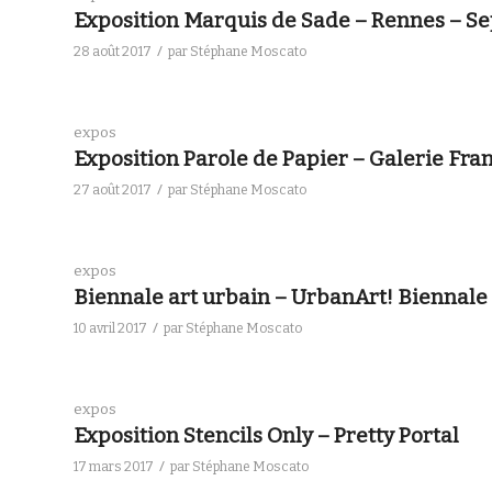
Exposition Marquis de Sade – Rennes – Se
/
28 août 2017
par
Stéphane Moscato
expos
Exposition Parole de Papier – Galerie Fran
/
27 août 2017
par
Stéphane Moscato
expos
Biennale art urbain – UrbanArt! Biennale 
/
10 avril 2017
par
Stéphane Moscato
expos
Exposition Stencils Only – Pretty Portal
/
17 mars 2017
par
Stéphane Moscato