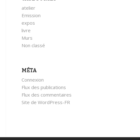
atelier
Emission
expos
livre
Murs
Non classé
MÉTA
Connexion
Flux des publications
Flux des commentaires
Site de WordPress-FR