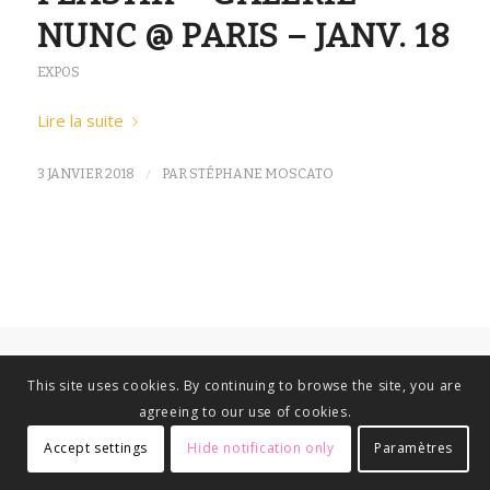
NUNC @ PARIS – JANV. 18
EXPOS
Lire la suite
/
3 JANVIER 2018
PAR
STÉPHANE MOSCATO
This site uses cookies. By continuing to browse the site, you are
agreeing to our use of cookies.
Accept settings
Hide notification only
Paramètres