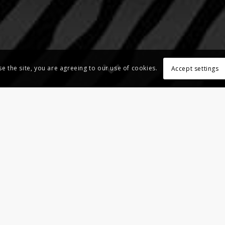
se the site, you are agreeing to our use of cookies.
Accept settings
EXPOSITION – ART&TOUCH2
e la première édition de Art&Touch, Otrad services et h2impressi
us :
Art&Touch2
.
s issus de différents milieux artistiques (art urbain contemporain, g
ographie etc.) seront réunis autour de la combinaison des savoir-f
ctive avec : 100TAUR, 9e CONCEPT, ALEXÖNE,BABS, BAULT, VIN