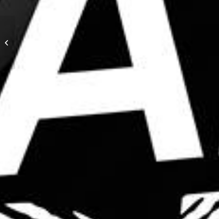
Exposition – Fiesta des
suds – Marseille – Oct.
2018