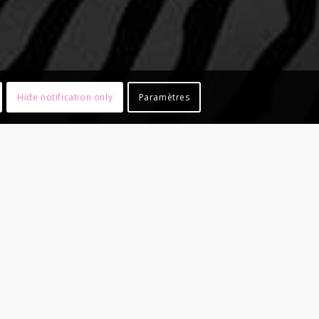
Hide notification only
Paramètres
on récidivent
raffiti,
aire de nos
CENT BARGIS,