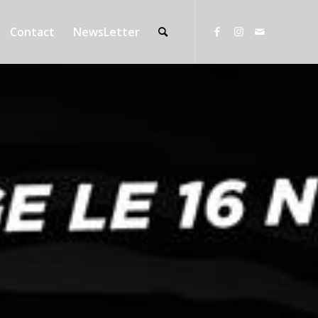
Contact
NewsLetter