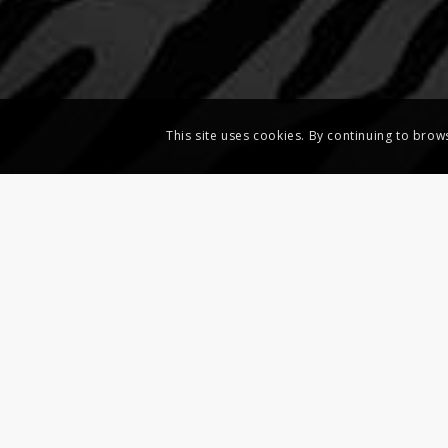
This site uses cookies. By continuing to brow
Après le succès d
pour un nouvel op
Plus de 40 artiste
illustration, phot
imprimeries.
Exposition colle