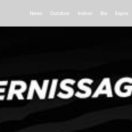
News
Outdoor
Indoor
Bio
Expos